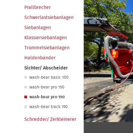
Prallbrecher
Schwerlastsiebanlagen
Siebanlagen
Klassiersiebanlagen
Trommelsiebanlagen
Haldenbänder
Sichter/ Abscheider
wash-bear basic 100
wash-bear pro 150
wash-bear pro 190
wash-bear track 190
Schredder/ Zerkleinerer