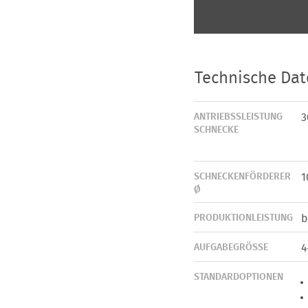
Technische Da
ANTRIEBSSLEISTUNG
3
SCHNECKE
SCHNECKENFÖRDERER
1
Ø
PRODUKTIONLEISTUNG
b
AUFGABEGRÖSSE
4
STANDARDOPTIONEN