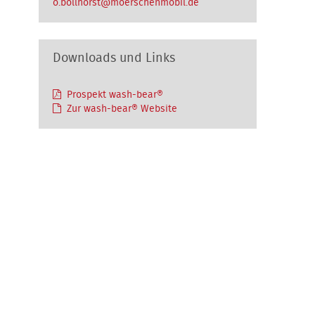
o.bollhorst@moerschenmobil.de
Downloads und Links
Prospekt wash-bear®
Zur wash-bear® Website