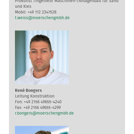
Prokurist /Ingenieur Maschinen-/Anlagenbau für Sand
und Kies
+49 172 2347528
t.weiss@moerschengmbh.de
René Bongers
Leitung Konstruktion
+49 2156 49655-4240
+49 2156 49655-4299
r.bongers@moerschengmbh.de