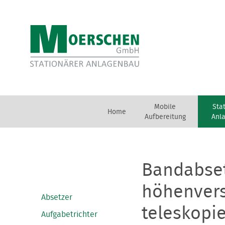
Mobile
Sta
Home
Aufbereitung
Anl
Bandabset
höhenvers
Absetzer
teleskopi
Aufgabetrichter