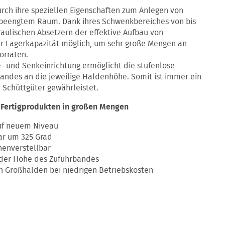
urch ihre speziellen Eigenschaften zum Anlegen von
 beengtem Raum. Dank ihres Schwenkbereiches von bis
draulischen Absetzern der effektive Aufbau von
r Lagerkapazität möglich, um sehr große Mengen an
orraten.
- und Senkeinrichtung ermöglicht die stufenlose
andes an die jeweilige Haldenhöhe. Somit ist immer ein
Schüttgüter gewährleistet.
n Fertigprodukten in großen Mengen
uf neuem Niveau
ar um 325 Grad
henverstellbar
 der Höhe des Zuführbandes
on Großhalden bei niedrigen Betriebskosten