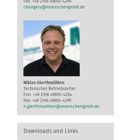
+49 2156 49655-4299
r.bongers@moerschengmbh.de
Niklas Gierthmühlen
Technischer Betriebsleiter
+49 2156 49655-4264
+49 2156 49655-4299
n.gierthmuehlen@moerschengmbh.de
Downloads und Links